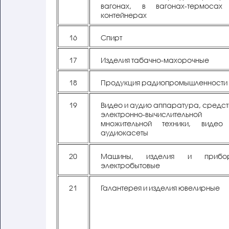
вагонах, в вагонах-термосах
контейнерах
16
Спирт
17
Изделия табачно-махорочные
18
Продукция радиопромышленности
19
Видео и аудио аппаратура, средс
электронно-вычислительной
множительной техники, видео
аудиокасеты
20
Машины, изделия и прибо
электробытовые
21
Галантерея и изделия ювелирные