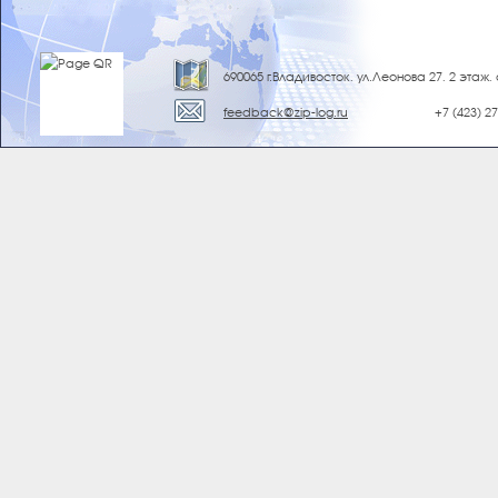
690065 г.Владивосток, ул.Леонова 27, 2 этаж,
feedback@zip-log.ru
+7 (423) 2