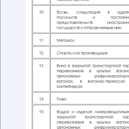
10
Грузы, следующие в адре
посольств и постоянн
представительств иностранн
государств и отправляемые ими
11
Метанол
12
Спирты и их производные
13
Вино в закрытой транспортной та
перевозимое в крытых вагона
автономных рефрижераторн
вагонах, в вагонах-термосах
контейнерах
14
Пиво
15
Водка и изделия ликероводочные
закрытой транспортной тар
перевозимые в крытых вагона
автономных рефрижераторн