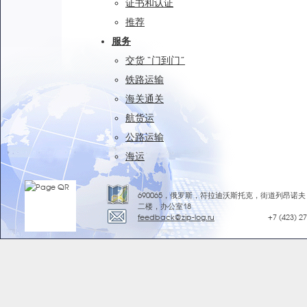
证书和认证
推荐
服务
交货 “门到门”
铁路运输
海关通关
航货运
公路运输
海运
690065，俄罗斯，符拉迪沃斯托克，街道列昂诺夫 
二楼，办公室18
feedback@zip-log.ru
+7 (423) 2